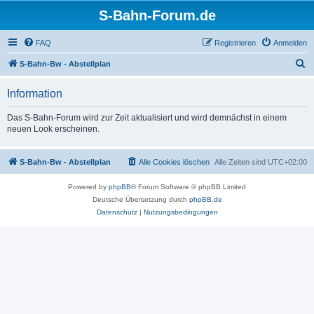
S-Bahn-Forum.de
FAQ
Registrieren
Anmelden
S
S-Bahn-Bw - Abstellplan
u
Information
c
h
Das S-Bahn-Forum wird zur Zeit aktualisiert und wird demnächst in einem
neuen Look erscheinen.
e
S-Bahn-Bw - Abstellplan
Alle Cookies löschen
Alle Zeiten sind
UTC+02:00
Powered by
phpBB
® Forum Software © phpBB Limited
Deutsche Übersetzung durch
phpBB.de
Datenschutz
|
Nutzungsbedingungen