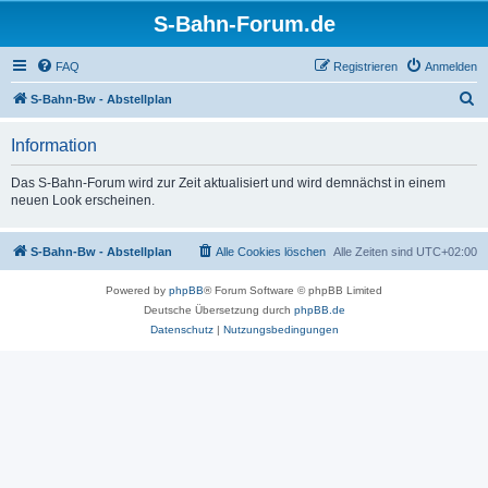
S-Bahn-Forum.de
FAQ
Registrieren
Anmelden
S
S-Bahn-Bw - Abstellplan
u
Information
c
h
Das S-Bahn-Forum wird zur Zeit aktualisiert und wird demnächst in einem
neuen Look erscheinen.
e
S-Bahn-Bw - Abstellplan
Alle Cookies löschen
Alle Zeiten sind
UTC+02:00
Powered by
phpBB
® Forum Software © phpBB Limited
Deutsche Übersetzung durch
phpBB.de
Datenschutz
|
Nutzungsbedingungen