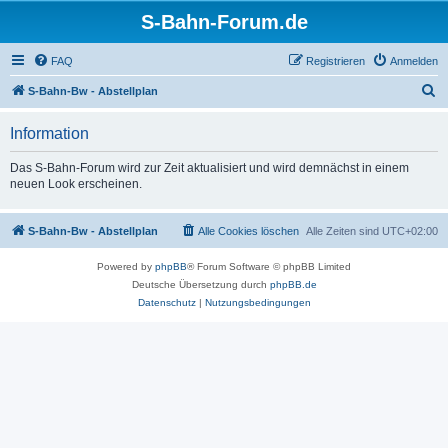
S-Bahn-Forum.de
FAQ
Registrieren
Anmelden
S
S-Bahn-Bw - Abstellplan
u
Information
c
h
Das S-Bahn-Forum wird zur Zeit aktualisiert und wird demnächst in einem
neuen Look erscheinen.
e
S-Bahn-Bw - Abstellplan
Alle Cookies löschen
Alle Zeiten sind
UTC+02:00
Powered by
phpBB
® Forum Software © phpBB Limited
Deutsche Übersetzung durch
phpBB.de
Datenschutz
|
Nutzungsbedingungen