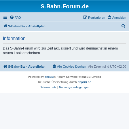
S-Bahn-Forum.de
FAQ
Registrieren
Anmelden
S
S-Bahn-Bw - Abstellplan
u
Information
c
h
Das S-Bahn-Forum wird zur Zeit aktualisiert und wird demnächst in einem
neuen Look erscheinen.
e
S-Bahn-Bw - Abstellplan
Alle Cookies löschen
Alle Zeiten sind
UTC+02:00
Powered by
phpBB
® Forum Software © phpBB Limited
Deutsche Übersetzung durch
phpBB.de
Datenschutz
|
Nutzungsbedingungen