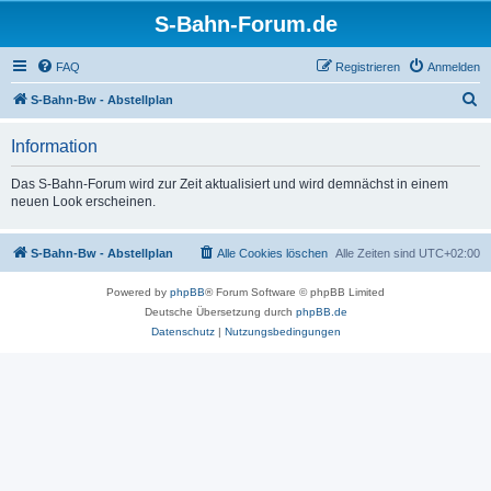
S-Bahn-Forum.de
FAQ
Registrieren
Anmelden
S
S-Bahn-Bw - Abstellplan
u
Information
c
h
Das S-Bahn-Forum wird zur Zeit aktualisiert und wird demnächst in einem
neuen Look erscheinen.
e
S-Bahn-Bw - Abstellplan
Alle Cookies löschen
Alle Zeiten sind
UTC+02:00
Powered by
phpBB
® Forum Software © phpBB Limited
Deutsche Übersetzung durch
phpBB.de
Datenschutz
|
Nutzungsbedingungen