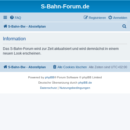
S-Bahn-Forum.de
FAQ
Registrieren
Anmelden
S
S-Bahn-Bw - Abstellplan
u
Information
c
h
Das S-Bahn-Forum wird zur Zeit aktualisiert und wird demnächst in einem
neuen Look erscheinen.
e
S-Bahn-Bw - Abstellplan
Alle Cookies löschen
Alle Zeiten sind
UTC+02:00
Powered by
phpBB
® Forum Software © phpBB Limited
Deutsche Übersetzung durch
phpBB.de
Datenschutz
|
Nutzungsbedingungen