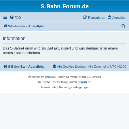
S-Bahn-Forum.de
FAQ
Registrieren
Anmelden
S
S-Bahn-Bw - Abstellplan
u
Information
c
h
Das S-Bahn-Forum wird zur Zeit aktualisiert und wird demnächst in einem
neuen Look erscheinen.
e
S-Bahn-Bw - Abstellplan
Alle Cookies löschen
Alle Zeiten sind
UTC+02:00
Powered by
phpBB
® Forum Software © phpBB Limited
Deutsche Übersetzung durch
phpBB.de
Datenschutz
|
Nutzungsbedingungen