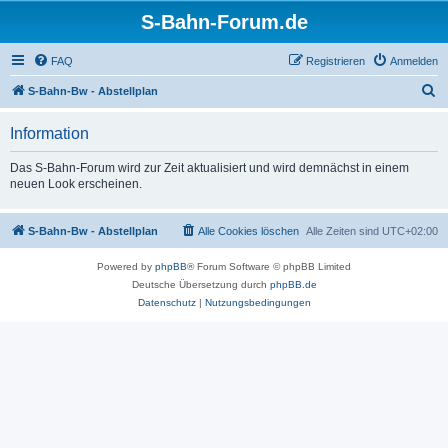
S-Bahn-Forum.de
FAQ
Registrieren
Anmelden
S
S-Bahn-Bw - Abstellplan
u
Information
c
h
Das S-Bahn-Forum wird zur Zeit aktualisiert und wird demnächst in einem
neuen Look erscheinen.
e
S-Bahn-Bw - Abstellplan
Alle Cookies löschen
Alle Zeiten sind
UTC+02:00
Powered by
phpBB
® Forum Software © phpBB Limited
Deutsche Übersetzung durch
phpBB.de
Datenschutz
|
Nutzungsbedingungen