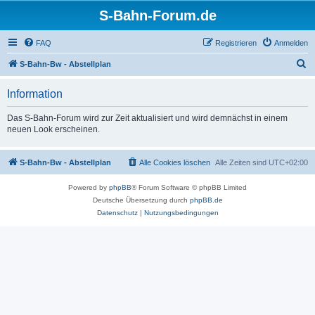
S-Bahn-Forum.de
FAQ
Registrieren
Anmelden
S
S-Bahn-Bw - Abstellplan
u
Information
c
h
Das S-Bahn-Forum wird zur Zeit aktualisiert und wird demnächst in einem
neuen Look erscheinen.
e
S-Bahn-Bw - Abstellplan
Alle Cookies löschen
Alle Zeiten sind
UTC+02:00
Powered by
phpBB
® Forum Software © phpBB Limited
Deutsche Übersetzung durch
phpBB.de
Datenschutz
|
Nutzungsbedingungen