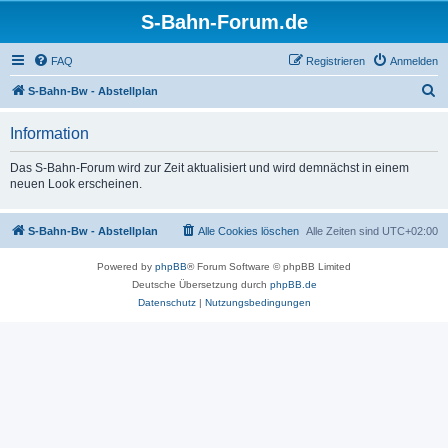
S-Bahn-Forum.de
FAQ
Registrieren
Anmelden
S
S-Bahn-Bw - Abstellplan
u
Information
c
h
Das S-Bahn-Forum wird zur Zeit aktualisiert und wird demnächst in einem
neuen Look erscheinen.
e
S-Bahn-Bw - Abstellplan
Alle Cookies löschen
Alle Zeiten sind
UTC+02:00
Powered by
phpBB
® Forum Software © phpBB Limited
Deutsche Übersetzung durch
phpBB.de
Datenschutz
|
Nutzungsbedingungen