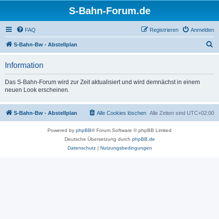
S-Bahn-Forum.de
FAQ
Registrieren
Anmelden
S
S-Bahn-Bw - Abstellplan
u
Information
c
h
Das S-Bahn-Forum wird zur Zeit aktualisiert und wird demnächst in einem
neuen Look erscheinen.
e
S-Bahn-Bw - Abstellplan
Alle Cookies löschen
Alle Zeiten sind
UTC+02:00
Powered by
phpBB
® Forum Software © phpBB Limited
Deutsche Übersetzung durch
phpBB.de
Datenschutz
|
Nutzungsbedingungen