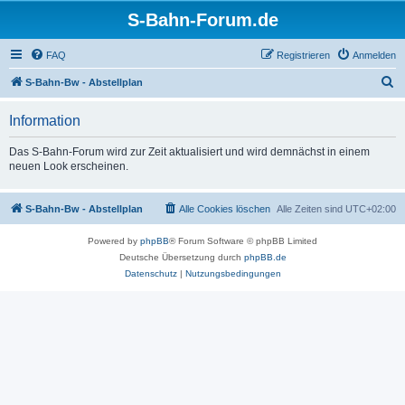
S-Bahn-Forum.de
FAQ
Registrieren
Anmelden
S
S-Bahn-Bw - Abstellplan
u
Information
c
h
Das S-Bahn-Forum wird zur Zeit aktualisiert und wird demnächst in einem
neuen Look erscheinen.
e
S-Bahn-Bw - Abstellplan
Alle Cookies löschen
Alle Zeiten sind
UTC+02:00
Powered by
phpBB
® Forum Software © phpBB Limited
Deutsche Übersetzung durch
phpBB.de
Datenschutz
|
Nutzungsbedingungen