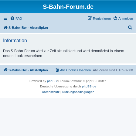
S-Bahn-Forum.de
FAQ
Registrieren
Anmelden
S
S-Bahn-Bw - Abstellplan
u
Information
c
h
Das S-Bahn-Forum wird zur Zeit aktualisiert und wird demnächst in einem
neuen Look erscheinen.
e
S-Bahn-Bw - Abstellplan
Alle Cookies löschen
Alle Zeiten sind
UTC+02:00
Powered by
phpBB
® Forum Software © phpBB Limited
Deutsche Übersetzung durch
phpBB.de
Datenschutz
|
Nutzungsbedingungen